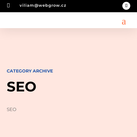

viliam@webgrow.cz
CATEGORY ARCHIVE
SEO
SEO